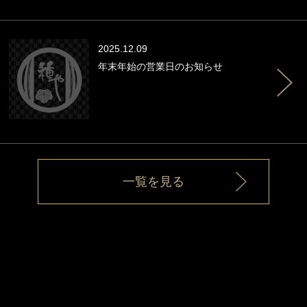
2025.12.09
年末年始の営業日のお知らせ
一覧を見る
Fatal error
: Uncaught Error: Undefined constant "sp" in
/home/xb307131/ta-ne-ya.com/public_html/wp/wp-
content/themes/ta-ne-ya.com/page-sptop.php:180 Stack