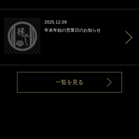
2025.12.09
年末年始の営業日のお知らせ
一覧を見る
Fatal error
: Uncaught Error: Undefined constant "sp" in
/home/xb307131/ta-ne-ya.com/public_html/wp/wp-
content/themes/ta-ne-ya.com/page-sptop.php:180 Stack