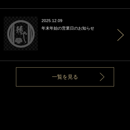
2025.12.09
年末年始の営業日のお知らせ
一覧を見る
Fatal error
: Uncaught Error: Undefined constant "sp" in
/home/xb307131/ta-ne-ya.com/public_html/wp/wp-
content/themes/ta-ne-ya.com/page-sptop.php:180 Stack